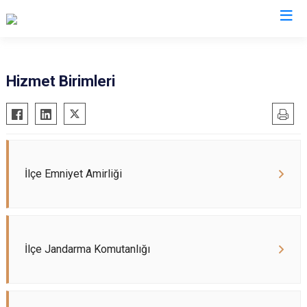
Çankırı
Hizmet Birimleri
Atkaracalar
Korgun
Bayramören
Kurşunlu
Çerkeş
Orta
Eldivan
Şabanözü
İlçe Emniyet Amirliği
Ilgaz
Yapraklı
Kızılırmak
İlçe Jandarma Komutanlığı