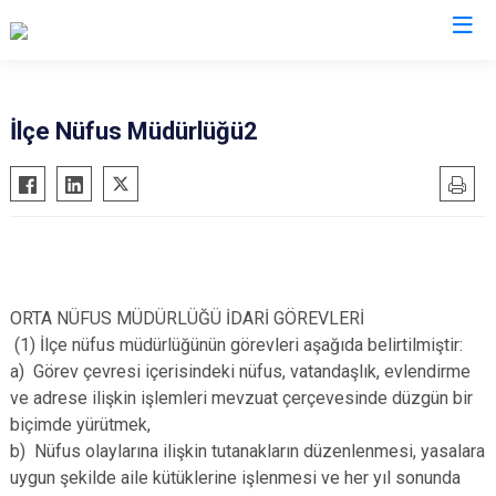
Çankırı
İlçe Nüfus Müdürlüğü2
Atkaracalar
Korgun
Bayramören
Kurşunlu
Çerkeş
Orta
Eldivan
Şabanözü
Ilgaz
Yapraklı
ORTA NÜFUS MÜDÜRLÜĞÜ İDARİ GÖREVLERİ
(1) İlçe nüfus müdürlüğünün görevleri aşağıda belirtilmiştir:
Kızılırmak
a) Görev çevresi içerisindeki nüfus, vatandaşlık, evlendirme
ve adrese ilişkin işlemleri mevzuat çerçevesinde düzgün bir
biçimde yürütmek,
b) Nüfus olaylarına ilişkin tutanakların düzenlenmesi, yasalara
uygun şekilde aile kütüklerine işlenmesi ve her yıl sonunda