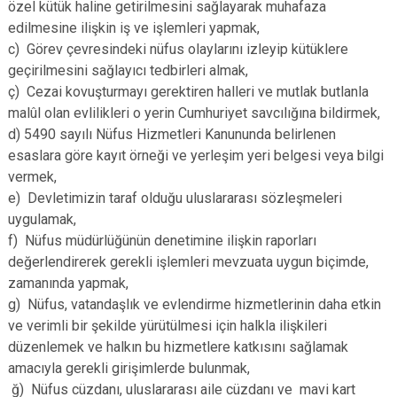
özel kütük haline getirilmesini sağlayarak muhafaza
edilmesine ilişkin iş ve işlemleri yapmak,
c) Görev çevresindeki nüfus olaylarını izleyip kütüklere
geçirilmesini sağlayıcı tedbirleri almak,
ç) Cezai kovuşturmayı gerektiren halleri ve mutlak butlanla
malûl olan evlilikleri o yerin Cumhuriyet savcılığına bildirmek,
d) 5490 sayılı Nüfus Hizmetleri Kanununda belirlenen
esaslara göre kayıt örneği ve yerleşim yeri belgesi veya bilgi
vermek,
e) Devletimizin taraf olduğu uluslararası sözleşmeleri
uygulamak,
f) Nüfus müdürlüğünün denetimine ilişkin raporları
değerlendirerek gerekli işlemleri mevzuata uygun biçimde,
zamanında yapmak,
g) Nüfus, vatandaşlık ve evlendirme hizmetlerinin daha etkin
ve verimli bir şekilde yürütülmesi için halkla ilişkileri
düzenlemek ve halkın bu hizmetlere katkısını sağlamak
amacıyla gerekli girişimlerde bulunmak,
ğ) Nüfus cüzdanı, uluslararası aile cüzdanı ve mavi kart