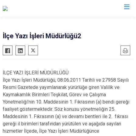
Çankırı
İlçe Yazı İşleri Müdürlüğü2
Atkaracalar
Korgun
Bayramören
Kurşunlu
Çerkeş
Orta
İLÇE YAZI İŞLERİ MÜDÜRLÜĞÜ
Eldivan
Şabanözü
İlçe Yazı İşleri Müdürlüğü, 08.06.2011 Tarihli ve 27958 Sayılı
Ilgaz
Yapraklı
Resmi Gazetede yayımlanarak yürürlüğe giren Valilik ve
Kaymakamlık Birimleri Teşkilat, Görev ve Çalışma
Kızılırmak
Yönetmeliği’nin 10. Maddesinin 1. Fıkrasının (a) bendi gereği
faaliyet göstermektedir. Söz konusu yönetmeliğin 25.
Maddesinin 1. Fıkrasının (a) ve devamı bentleri ile 2. fıkrası
gereği il birimleri tarafından yürütülen ve aşağıda sayılan
hizmetler İlçede, İlçe Yazı İşleri Müdürlüğünce