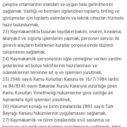
çalışma ortamlarının standart ve uygun hale getirilmesini
sağlamak. Valiliği ve birimleri ilgilendiren toplantı, brifing ve
görüşmeler için toplantı salonlarını ve teknik cihazları hizmete
hazır bulundurmak,
23) Kaymakamlıkta bulunan taşıtların bakım, onarım, kiralama,
akaryakıt ve sigorta işlemlerini yapmak; personel servisi ile
görevli araçların belirlenen kurallar çerçevesinde düzenli
çalışmasını sağlamak,
24) Kaymakamlık personelinin öğle yemeğine verilen yardım
giderlerine ait bütçe tekliflerinin hazırlanması ve
ödeneklerinin teminine ait iş ve işlemleri yürütmek,
25) 2946 sayılı Kamu Konutları Kanunu ve 16/7/1984 tarihli
ve 84/8345 sayılı Bakanlar Kurulu Kararıyla yürürlüğe giren
Kamu Konutları Yönetmeliği hükümlerine göre valiliğe ait
lojmanlarla ilgili işlemleri yürütmek,
26) Hükümet konağı ve birim binalarında 2893 sayılı Türk
Bayrağı Kanunu hükümlerinin uygulamasını sağlamak,
27) Kaymakamlık ve birim binalarında sivil savunma ve
koruyucu güvenlik mevzuatının uygulamasını sağlamak, takip