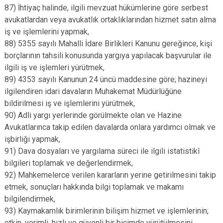
87) İhtiyaç halinde, ilgili mevzuat hükümlerine göre serbest
avukatlardan veya avukatlık ortaklıklarından hizmet satın alma
iş ve işlemlerini yapmak,
88) 5355 sayılı Mahalli İdare Birlikleri Kanunu gereğince, kişi
borçlarının tahsili konusunda yargıya yapılacak başvurular ile
ilgili iş ve işlemleri yürütmek,
89) 4353 sayılı Kanunun 24 üncü maddesine göre; hazineyi
ilgilendiren idari davaların Muhakemat Müdürlüğüne
bildirilmesi iş ve işlemlerini yürütmek,
90) Adli yargı yerlerinde görülmekte olan ve Hazine
Avukatlarınca takip edilen davalarda onlara yardımcı olmak ve
işbirliği yapmak,
91) Dava dosyaları ve yargılama süreci ile ilgili istatistikî
bilgileri toplamak ve değerlendirmek,
92) Mahkemelerce verilen kararların yerine getirilmesini takip
etmek, sonuçları hakkında bilgi toplamak ve makamı
bilgilendirmek,
93) Kaymakamlık birimlerinin bilişim hizmet ve işlemlerinin;
etkin, verimli, hızlı ve güvenli bir biçimde yürütülmesini