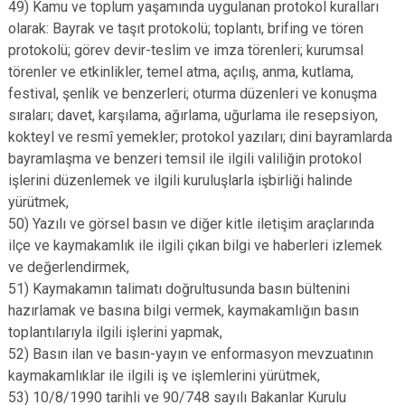
49) Kamu ve toplum yaşamında uygulanan protokol kuralları
olarak: Bayrak ve taşıt protokolü; toplantı, brifing ve tören
protokolü; görev devir-teslim ve imza törenleri; kurumsal
törenler ve etkinlikler, temel atma, açılış, anma, kutlama,
festival, şenlik ve benzerleri; oturma düzenleri ve konuşma
sıraları; davet, karşılama, ağırlama, uğurlama ile resepsiyon,
kokteyl ve resmî yemekler; protokol yazıları; dini bayramlarda
bayramlaşma ve benzeri temsil ile ilgili valiliğin protokol
işlerini düzenlemek ve ilgili kuruluşlarla işbirliği halinde
yürütmek,
50) Yazılı ve görsel basın ve diğer kitle iletişim araçlarında
ilçe ve kaymakamlık ile ilgili çıkan bilgi ve haberleri izlemek
ve değerlendirmek,
51) Kaymakamın talimatı doğrultusunda basın bültenini
hazırlamak ve basına bilgi vermek, kaymakamlığın basın
toplantılarıyla ilgili işlerini yapmak,
52) Basın ilan ve basın-yayın ve enformasyon mevzuatının
kaymakamlıklar ile ilgili iş ve işlemlerini yürütmek,
53) 10/8/1990 tarihli ve 90/748 sayılı Bakanlar Kurulu