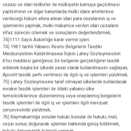
cezası ve idari tedbirler ile mülkiyetin kamuya geçirilmesi
yaptırımının ve diğer kanunlarda mülki idare amirlerince
verileceği hüküm altına alınan idari para cezalarının iş ve
işlemlerini yapmak, mülki makamca verilen idari cezaların
infaz sürecini izlemek ve sonuçlarını değerlendirmek,
74)1111 Sayılı Askerliğe karar verme işleri.
74) 1961 tarihli Yabancı Resmi Belgelerin Tasdiki
Mecburiyetinin Kaldırılmasına İlişkin Lahey Sözleşmesinin
6'ncı maddesi gereğince; bir belgenin gerçekliğinin tasdik
edilerek başka bir ülkede yasal olarak kullanılmasını sağlayan,
Apostil tasdik şerhi verilmesi ile ilgili iş ve işlemleri yürütmek,
75) Lahey Sözleşmesine taraf olmayan ülkelerde kullanılacak
evrakın tasdik işlemleri ile ildeki yabancı ülke
temsilciliklerince düzenlenmiş veya onaylanmış belgelerin
tasdik işlemleri ile ilgili iş ve işlemleri ilgili mevzuat
çerçevesinde yürütmek,
76) Kaymakamlığa sorulan hukuki konular ile hukuki, mali,
cezai sonuç doğuracak işlemler hakkında görüş bildirmek,
hukuki danışmanlık hizmeti yapmak,