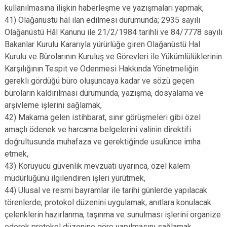
kullanılmasına ilişkin haberleşme ve yazışmaları yapmak,
41) Olağanüstü hal ilan edilmesi durumunda; 2935 sayılı
Olağanüstü Hâl Kanunu ile 21/2/1984 tarihli ve 84/7778 sayılı
Bakanlar Kurulu Kararıyla yürürlüğe giren Olağanüstü Hal
Kurulu ve Bürolarının Kuruluş ve Görevleri ile Yükümlülüklerinin
Karşılığının Tespit ve Ödenmesi Hakkında Yönetmeliğin
gerekli gördüğü büro oluşuncaya kadar ve sözü geçen
büroların kaldırılması durumunda, yazışma, dosyalama ve
arşivleme işlerini sağlamak,
42) Makama gelen istihbarat, sınır görüşmeleri gibi özel
amaçlı ödenek ve harcama belgelerini valinin direktifi
doğrultusunda muhafaza ve gerektiğinde usulünce imha
etmek,
43) Koruyucu güvenlik mevzuatı uyarınca, özel kalem
müdürlüğünü ilgilendiren işleri yürütmek,
44) Ulusal ve resmi bayramlar ile tarihi günlerde yapılacak
törenlerde; protokol düzenini uygulamak, anıtlara konulacak
çelenklerin hazırlanma, taşınma ve sunulması işlerini organize
ederek protokol düzenine göre yapılmasını sağlamak,