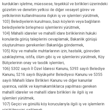
kurdukları işletme, müessese, teşekkül ve birlikleri üzerindeki
gözetim ve denetim yetkisi ile diğer vesayet görev ve
yetkilerinin kullanılmasına ilişkin iş ve işlemleri yürütmek,
103) Belediyelerin kurulması, bazı köylerin veya bağlıların
belediyelerle birleşmesi işlemlerini yürütmek,
104) Mahalli idareler ve mahallî idare birliklerinin hukuki
konularda görüş taleplerini cevaplamak, Bakanlık görüşü
oluşturulması gerekenleri Bakanlığa göndermek,
105) Köy ve mahalle muhtarlarının izin, hastalık, görevden
uzaklaştırma, istifa, ölüm gibi iş ve işlemlerini yürütmek, Köy
Bütçelerinin onay ve tasdik işlemleri,
106) 5302 sayılı İl Özel İdaresi Kanunu, 5393 sayılı Belediye
Kanunu, 5216 sayılı Büyükşehir Belediyesi Kanunu ve 5355
sayılı Mahalli İdare Birlikleri Kanunu ve diğer kanunlar
uyarınca, valilik ve kaymakamlıklarca yapılması gereken
mahallî idareler ve mahallî idare birlikleri ile ilgili iş ve
işlemleri yürütmek,
107) Geçici ve gönüllü köy korucularıyla ilgili iş ve işlemlerin
yürütülmesini sağlamak,